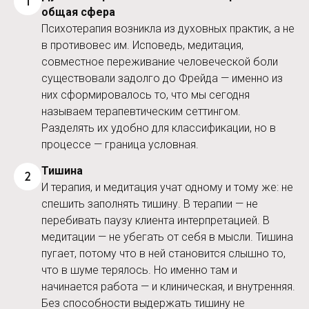
1
общая сфера
Психотерапия возникла из духовных практик, а не
в противовес им. Исповедь, медитация,
совместное переживание человеческой боли
существовали задолго до Фрейда — именно из
них сформировалось то, что мы сегодня
называем терапевтическим сеттингом.
Разделять их удобно для классификации, но в
процессе — граница условная.
Тишина
2
И терапия, и медитация учат одному и тому же: не
спешить заполнять тишину. В терапии — не
перебивать паузу клиента интерпретацией. В
медитации — не убегать от себя в мысли. Тишина
пугает, потому что в ней становится слышно то,
что в шуме терялось. Но именно там и
начинается работа — и клиническая, и внутренняя.
Без способности выдержать тишину не