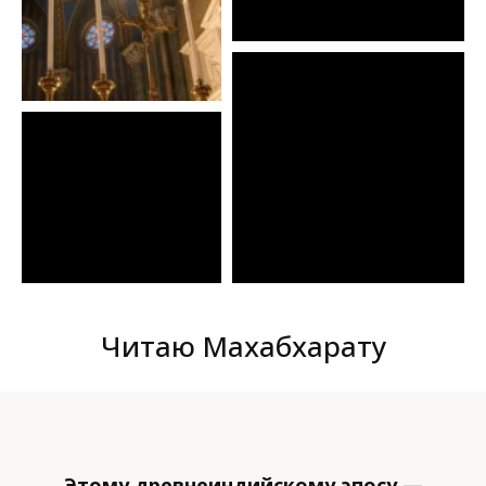
Читаю Махабхарату
Этому древнеиндийскому эпосу —